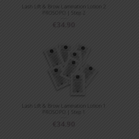
Lash Lift & Brow Lamination Lotion 2
PROSOPO | Step 2
€
34.90
Lash Lift & Brow Lamination Lotion 1
PROSOPO | Step 1
€
34.90