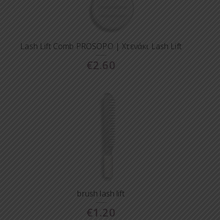
Lash Lift Comb PROSOPO | Χτενάκι Lash Lift
€
2.60
brush lash lift
€
1.20