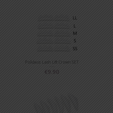
Ρολάκια Lash Lift Crown SET
€
9.90