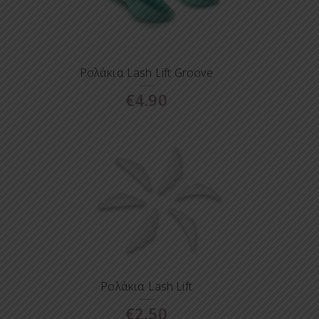
Ρολάκια Lash Lift Groove
€
4.90
Ρολάκια Lash Lift
€
2.50