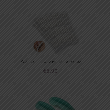
Ρολάκια Περμανάντ Βλεφαρίδων
€
8.90