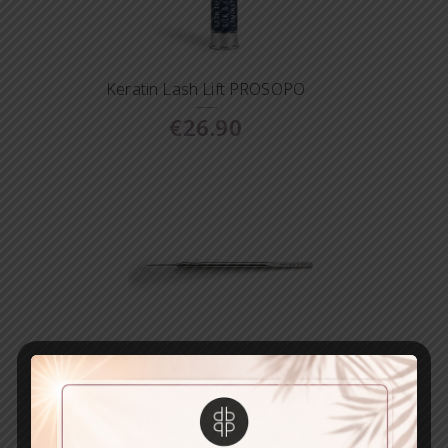
Keratin Lash Lift PROSOPO
€
26.90
Lash Lift Tool PROSOPO
€
11.90