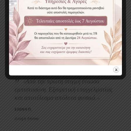
«Το αποτέλεσμα ήταν τόσο φυσικό
που κανείς δεν κατάλαβε ότι έκανα
microblading. Ακριβώς αυτό που
ήθελα.»
ΜΑΡΙΑ Κ.
Google Review
⭐⭐⭐⭐⭐
«Από την πρώτη στιγμή ένιωσα
εμπιστοσύνη. Εξαιρετική επαγγελματίας
και αποτέλεσμα απόλυτα φυσικό.»
ΕΛΕΝΗ Π.
Google Review