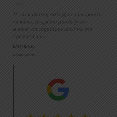
⭐⭐⭐⭐⭐
«Η καλύτερη επιλογή που μπορούσα
να κάνω. Τα φρύδια μου δείχνουν
φυσικά και ταιριάζουν απόλυτα στο
πρόσωπό μου.»
ΚΑΤΕΡΙΝΑ Μ.
Google Review