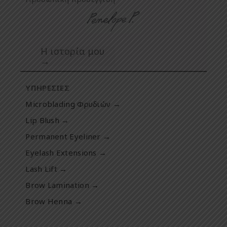
Η ιστορία μου
→
ΥΠΗΡΕΣΙΕΣ
Microblading Φρυδιών →
Lip Blush →
Permanent Eyeliner →
Eyelash Extensions →
Lash Lift →
Brow Lamination →
Brow Henna →