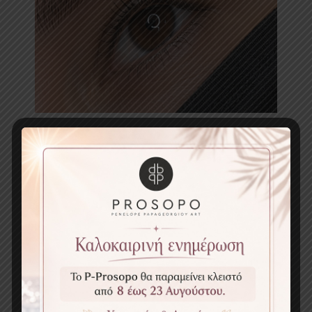
φυσικό microblading
Αναλυτικός τιμοκατάλογος
→
ΤΙ ΛΕΝΕ ΟΙ ΠΕΛΑΤΙΣΣΕΣ ΜΟΥ
⭐⭐⭐⭐⭐