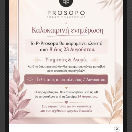
Google Review
⭐⭐⭐⭐⭐
«Εξαιρετική επαγγελματίας! Με
βοήθησε να επιλέξω την ιδανική
απόχρωση και το αποτέλεσμα είναι
ακριβώς όπως το ήθελα.»
ΖΩΗ Ρ.
Google Review
⭐⭐⭐⭐⭐
«Το καλύτερο Lip Blush που έχω
κάνει. Φυσικό χρώμα, όμορφο
περίγραμμα και άψογη δουλειά. Την