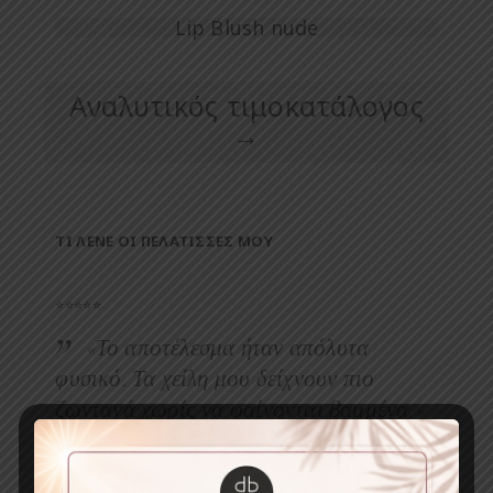
Lip Blush nude
Αναλυτικός τιμοκατάλογος
→
ΤΙ ΛΕΝΕ ΟΙ ΠΕΛΑΤΙΣΣΕΣ ΜΟΥ
⭐⭐⭐⭐⭐
«Το αποτέλεσμα ήταν απόλυτα
φυσικό. Τα χείλη μου δείχνουν πιο
ζωντανά χωρίς να φαίνονται βαμμένα.»
ΓΕΩΡΓΙΑ Ζ.