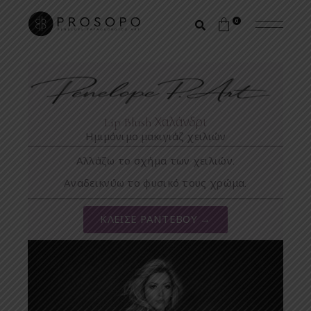
0
Lip Blush Χαλάνδρι
Ημιμόνιμο μακιγιάζ χειλιών
Αλλάζω το σχήμα των χειλιών.
Αναδεικνύω το φυσικό τους χρώμα.
ΚΛΕΙΣΕ ΡΑΝΤΕΒΟΥ →