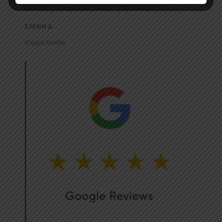
συνστήνω χωρίς δεύτερη σκέψη»
ΕΛΕΝΗ Δ.
Google Review