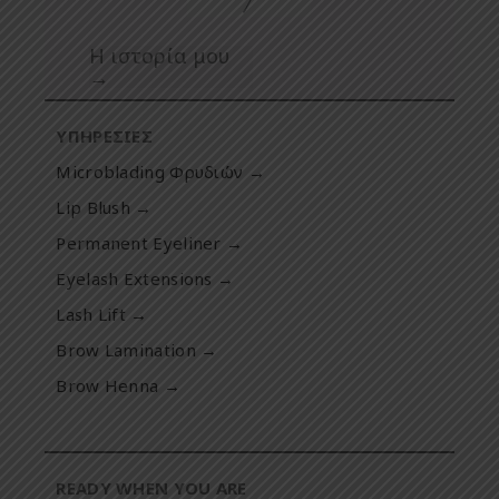
Η ιστορία μου
→
ΥΠΗΡΕΣΙΕΣ
Microblading Φρυδιών →
Lip Blush →
Permanent Eyeliner →
Eyelash Extensions →
Lash Lift →
Brow Lamination →
Brow Henna →
READY WHEN
YOU ARE