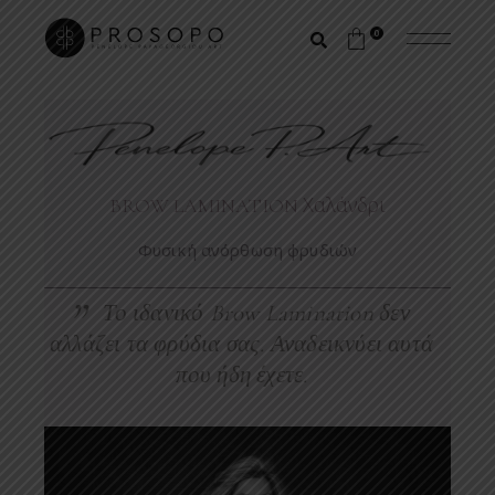
0
BROW LAMINATION Χαλάνδρι
Φυσική ανόρθωση φρυδιών
Το ιδανικό Brow Lamination δεν
αλλάζει τα φρύδια σας. Αναδεικνύει αυτά
που ήδη έχετε.