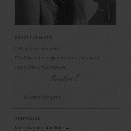
about PENELOPE
15+ χρόνια εμπειρίας
Εξειδίκευση στα φυσικά αποτελέσματα
Προσωπική προσέγγιση
Η ιστορία μου
→
ΥΠΗΡΕΣΙΕΣ
Microblading Φρυδιών →