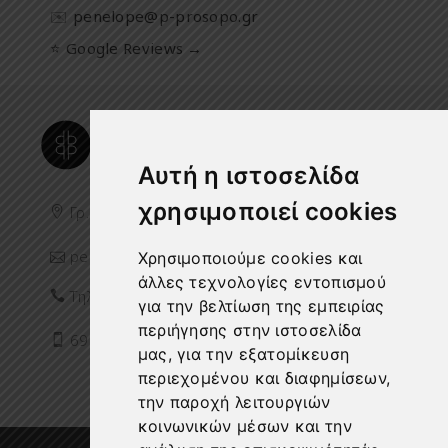
✉️
penelope@p-prosopo.gr
⭐ Google Reviews →
Αυτή η ιστοσελίδα
χρησιμοποιεί cookies
Γρ. Λαμπράκη 59 Χαλάνδρι 15238
penelope@p-prosopo.gr
Χρησιμοποιούμε cookies και
άλλες τεχνολογίες εντοπισμού
Τηλ:
211 406 7433
για την βελτίωση της εμπειρίας
περιήγησης στην ιστοσελίδα
698 7815 367
μας, για την εξατομίκευση
περιεχομένου και διαφημίσεων,
την παροχή λειτουργιών
κοινωνικών μέσων και την