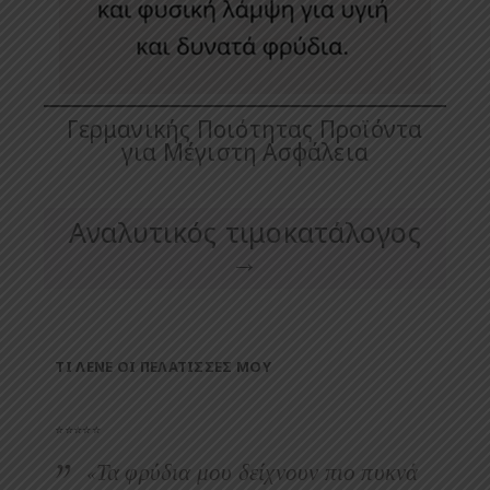
Γερμανικής Ποιότητας Προϊόντα
για Μέγιστη Ασφάλεια
Αναλυτικός τιμοκατάλογος
→
ΤΙ ΛΕΝΕ ΟΙ ΠΕΛΑΤΙΣΣΕΣ ΜΟΥ
⭐⭐⭐⭐⭐
«Τα φρύδια μου δείχνουν πιο πυκνά