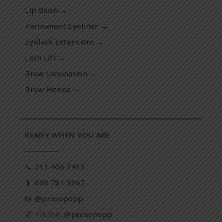
Lip Blush →
Permanent Eyeliner →
Eyelash Extensions →
Lash Lift →
Brow Lamination →
Brow Henna →
READY WHEN
YOU ARE
──────
📞
211 406 7433
📱 698 781 5367
📸
@prosopopp
🎵 TikTok:
@prosopopp