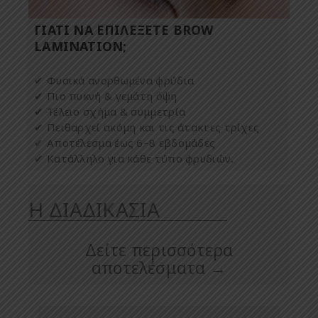
ΓΙΑΤΙ ΝΑ ΕΠΙΛΕΞΕΤΕ BROW
LAMINATION;
✔ Φυσικά ανορθωμένα φρύδια
✔ Πιο πυκνή & γεμάτη όψη
✔ Τέλειο σχήμα & συμμετρία
✔ Πειθαρχεί ακόμη και τις άτακτες τρίχες
✔ Αποτέλεσμα έως 6–8 εβδομάδες
✔ Κατάλληλο για κάθε τύπο φρυδιών
.
Η ΔΙΑΔΙΚΑΣΙΑ
Δείτε περισσότερα
αποτελέσματα →