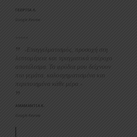
ΓΕΩΡΓΙΑ Λ.
Google Review
⭐⭐⭐⭐⭐
«Επαγγελματισμός, προσοχή στη
λεπτομέρεια και πραγματικά υπέροχο
αποτέλεσμα. Τα φρύδια μου δείχνουν
πιο γεμάτα, καλοσχηματισμένα και
περιποιημένα κάθε μέρα.»
ΑΜΑΜΑΝΤΙΑ Κ.
Google Review