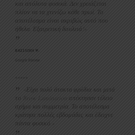
και απόλυτα φυσικά. Δεν χρειάζεται
πλέον να τα χτενίζω κάθε πρωί. Το
αποτέλεσμα είναι ακριβώς αυτό που
ήθελα. Εξαιρετική δουλειά!»
ΒΑΣΙΛΙΚΗ Ψ.
Google Review
⭐⭐⭐⭐⭐
«Είχα πολύ άτακτα φρύδια και μετά
το Brow Lamination απέκτησαν τέλειο
σχήμα και συμμετρία. Το αποτέλεσμα
κράτησε πολλές εβδομάδες και έδειχνε
πάντα φυσικό.»