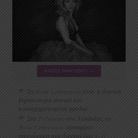
ΚΛΕΙΣΕ ΡΑΝΤΕΒΟΥ →
Το
Brow Lamination
είναι η ιδανική
θεραπεία για φυσικά και
καλοσχηματισμένα
φρύδια
.
Στο
P-Prosopo στο Χαλάνδρι
, το
Brow Lamination προσφέρει
αποτέλεσμα που διαρκεί
έως 6–8