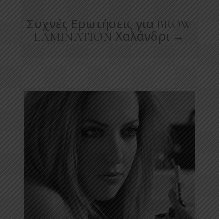
Συχνές Ερωτήσεις για BROW
LAMINATION Χαλάνδρι →