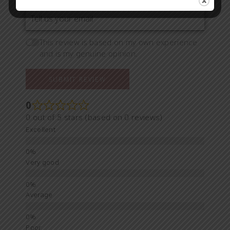
Your email
This review is based on my own experience
and is my genuine opinion.
SUBMIT REVIEW
0
0 out of 5 stars (based on 0 reviews)
Excellent
Very good
Average
Poor