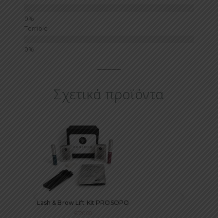
Terrible
Σχετικά προϊόντα
Lash Lift & Brow Lamination Lotion
Lash
2 PROSOPO | Step 2