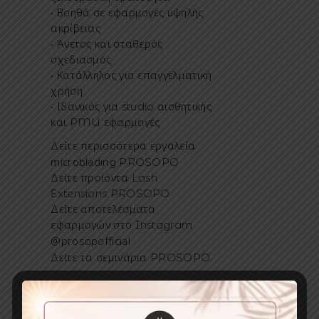
• Βοηθά σε εφαρμογές υψηλής
ακρίβειας
• Άνετος και σταθερός
σχεδιασμός
• Κατάλληλος για επαγγελματική
χρήση
• Ιδανικός για studio αισθητικής
και PMU εφαρμογές
εργαλεία
Δείτε περισσότερα
microblading
PROSOPO
Δείτε προϊόντα Lash
Extensions PROSOPO
Δείτε αποτελέσματα
εφαρμογών στο Instagram
@prosopofficial
σεμινάρια
Δείτε τα
PROSOPO.