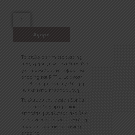
Το στυλό pen microblading
μίας χρήσης είναι σχεδιασμένο
για επαγγελματικές εφαρμογές
shading και PMU με άνεση,
σταθερότητα και μεγαλύτερη
υγιεινή κατά την εφαρμογή.
Το ελαφρύ του design βοηθά
στον εύκολο χειρισμό και
επιτρέπει μεγαλύτερη ακρίβεια
στις κινήσεις του artist κατά τη
διάρκεια του microblading ή
shading.