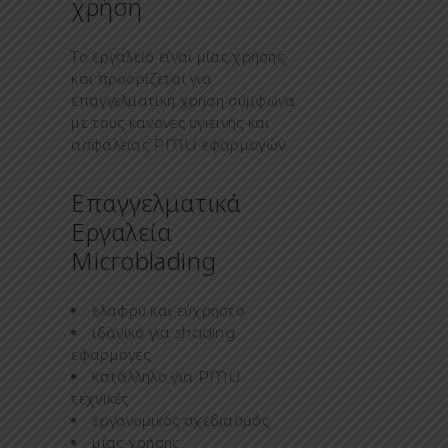
χρήση
Το εργαλείο είναι μίας χρήσης
και προορίζεται για
επαγγελματική χρήση σύμφωνα
με τους κανόνες υγιεινής και
ασφάλειας PMU εφαρμογών.
Επαγγελματικά
Εργαλεία
Microblading
ελαφρύ και εύχρηστο
ιδανικό για shading
εφαρμογές
κατάλληλο για PMU
τεχνικές
εργονομικός σχεδιασμός
μίας χρήσης