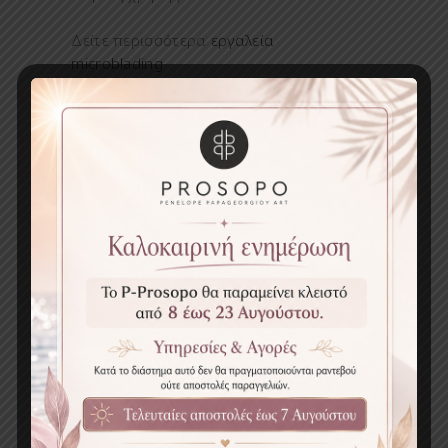
εργαλεία
Δείτε περισσότερα
microblading
pigments
Δείτε
για PMU
εφαρμογές
βελόνες
Επαγγελματικές
microblading
PROSOPO
Instagram
Κριτικές Προϊόντων
Κριτικές Προϊόντων
Title of your review