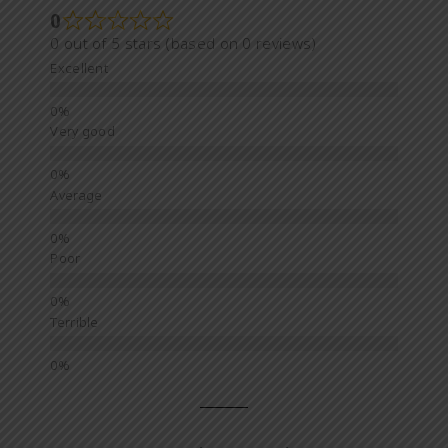
0
0 out of 5 stars (based on 0 reviews)
Excellent
Very good
Average
Poor
Terrible