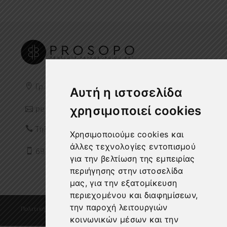
Γρ. Λαμπράκη 59 Χαλάνδρι 15238
Αυτή η ιστοσελίδα
χρησιμοποιεί cookies
penelope@p-prosopo.gr
Τηλ:
211 406 7433
Χρησιμοποιούμε cookies και
άλλες τεχνολογίες εντοπισμού
698 7815 367
για την βελτίωση της εμπειρίας
περιήγησης στην ιστοσελίδα
μας, για την εξατομίκευση
περιεχομένου και διαφημίσεων,
την παροχή λειτουργιών
Πολιτική Απορρήτου
·
Τρόποι Πληρωμής
·
Επιστροφές
·
Cookies
·
ΓΕΜΗ: 145613503000
κοινωνικών μέσων και την