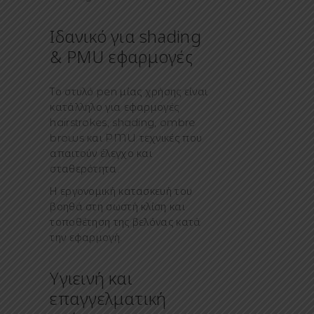
Ιδανικό για shading
& PMU εφαρμογές
Το στυλό pen μίας χρήσης είναι
κατάλληλο για εφαρμογές
hairstrokes, shading, ombre
brows και PMU τεχνικές που
απαιτούν έλεγχο και
σταθερότητα.
Η εργονομική κατασκευή του
βοηθά στη σωστή κλίση και
τοποθέτηση της βελόνας κατά
την εφαρμογή.
Υγιεινή και
επαγγελματική