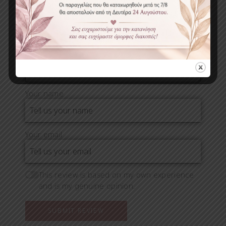
Γράψτε μια κριτική
Your name
Your email
This review is based on my own experience
and is my genuine opinion.
SUBMIT REVIEW