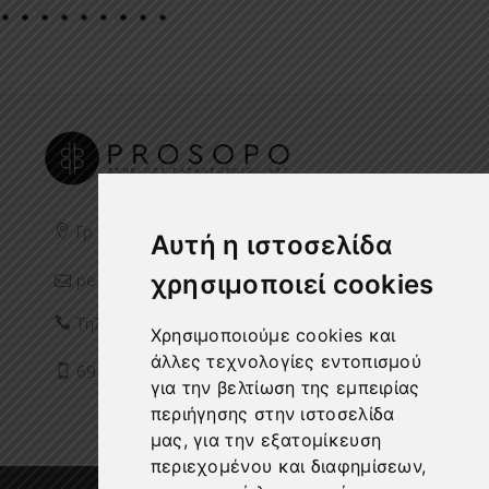
Γρ. Λαμπράκη 59 Χαλάνδρι 15238
Αυτή η ιστοσελίδα
χρησιμοποιεί cookies
penelope@p-prosopo.gr
Τηλ:
211 406 7433
Χρησιμοποιούμε cookies και
άλλες τεχνολογίες εντοπισμού
698 7815 367
για την βελτίωση της εμπειρίας
περιήγησης στην ιστοσελίδα
μας, για την εξατομίκευση
περιεχομένου και διαφημίσεων,