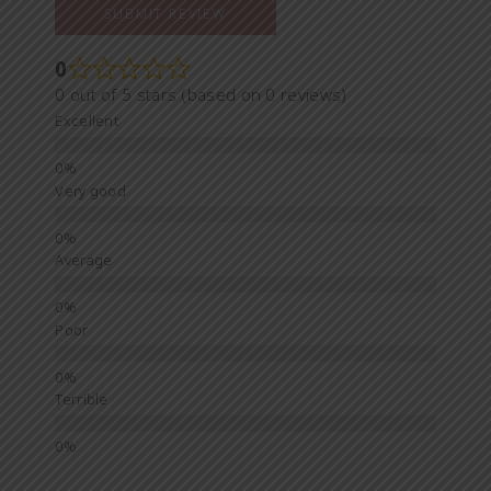
SUBMIT REVIEW
0
0 out of 5 stars (based on 0 reviews)
Excellent
Very good
Average
Poor
Terrible