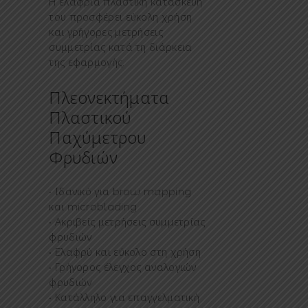
Η ελαφριά πλαστική κατασκευή
του προσφέρει εύκολη χρήση
και γρήγορες μετρήσεις
συμμετρίας κατά τη διάρκεια
της εφαρμογής.
Πλεονεκτήματα
Πλαστικού
Παχύμετρου
Φρυδιών
• Ιδανικό για brow mapping
και microblading
• Ακριβείς μετρήσεις συμμετρίας
φρυδιών
• Ελαφρύ και εύκολο στη χρήση
• Γρήγορος έλεγχος αναλογιών
φρυδιών
• Κατάλληλο για επαγγελματική