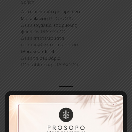
χρήση
προϊόντα
Δείτε περισσότερα
Microblading
PROSOPO
εργαλεία εφαρμογής
Δείτε
φρυδιών PROSOPO
Δείτε αποτελέσματα
εφαρμογών στο Instagram
@prosopofficial
σεμινάρια
Δείτε τα
Microblading PROSOPO
Κριτικές Προϊόντων
Κριτικές Προϊόντων
Title of your review