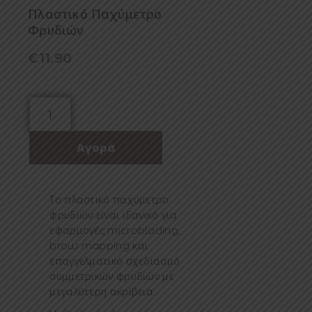
Πλαστικό Παχύμετρο
Φρυδιών
€
11.90
Το πλαστικό παχύμετρο
φρυδιών είναι ιδανικό για
εφαρμογές microblading,
brow mapping και
επαγγελματικό σχεδιασμό
συμμετρικών φρυδιών με
μεγαλύτερη ακρίβεια.