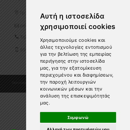
Γρ. Λαμπράκη 59 Χαλάνδρι 15238
Αυτή η ιστοσελίδα
χρησιμοποιεί cookies
penelope@p-prosopo.gr
Τηλ:
211 406 7433
Χρησιμοποιούμε cookies και
άλλες τεχνολογίες εντοπισμού
698 7815 367
για την βελτίωση της εμπειρίας
περιήγησης στην ιστοσελίδα
μας, για την εξατομίκευση
περιεχομένου και διαφημίσεων,
την παροχή λειτουργιών
Πολιτική Απορρήτου
·
Τρόποι Πληρωμής
·
Επιστροφές
·
Cookies
·
ΓΕΜΗ: 145613503000
κοινωνικών μέσων και την
ανάλυση της επισκεψιμότητάς
μας.
Συμφωνώ
Αλλαγή των προτιμήσεών μου