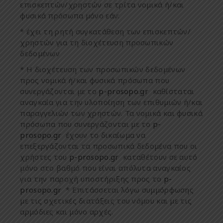
ε
π
ισκε
π
τών
/
χρηστών
σε
τρίτα
νο
μ
ικά
ή
/
και
φυσικά
π
ρόσω
π
α
μ
όνο
εάν
:
*
έχει
τη
ρητή
συγκατάθεση
των
ε
π
ισκε
π
τών
/
χρηστών
για
τη
διοχέτευση
π
ροσω
π
ικών
δεδο
μ
ένων
*
Η
διοχέτευση
των
π
ροσω
π
ικών
δεδο
μ
ένων
π
ρος
νο
μ
ικά
ή
/
και
φυσικά
π
ρόσω
π
α
π
ου
συνεργάζονται
μ
ε
το
p-prosopo.gr
καθίσταται
αναγκαία
για
την
υλο
π
οίηση
των
ε
π
ιθυ
μ
ιών
ή
/
και
π
αραγγελιών
των
χρηστών
.
Τα
νο
μ
ικά
και
φυσικά
π
ρόσω
π
α
π
ου
συνεργάζονται
μ
ε
το
p-
prosopo.gr
έχουν
το
δικαίω
μ
α
να
ε
π
εξεργάζονται
τα
π
ροσω
π
ικά
δεδο
μ
ένα
π
ου
οι
χρήστες
του
p-prosopo.gr
καταθέτουν
σε
αυτό
μ
όνο
στο
βαθ
μ
ό
π
ου
είναι
α
π
όλυτα
αναγκαίος
για
την
π
αροχή
υ
π
οστήριξης
π
ρος
το
p-
prosopo.gr
*
Ε
π
ιτάσσεται
λόγω
συ
μμ
όρφωσης
μ
ε
τις
σχετικές
διατάξεις
του
νό
μ
ου
και
μ
ε
τις
αρ
μ
όδιες
και
μ
όνο
αρχές
.