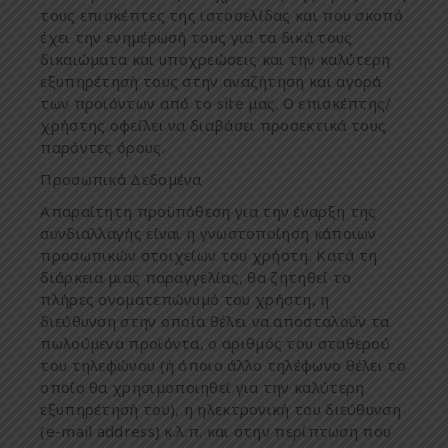
τους
ε
π
ισκέ
π
τες
της
ιστοσελίδας
και
π
ου
σκο
π
ό
έχει
την
ενη
μ
έρωσή
τους
για
τα
δικά
τους
δικαιώ
μ
ατα
και
υ
π
οχρεώσεις
και
την
καλύτερη
εξυ
π
ηρέτησή
τους
στην
αναζήτηση
και
αγορά
των
π
ροϊόντων
α
π
ό
το
site μ
ας
. O
ε
π
ισκέ
π
της
/
χρήστης
οφείλει
να
διαβάσει
π
ροσεκτικά
τους
π
αρόντες
όρους
.
Προσωπικά Δεδομένα
Α
π
αραίτητη
π
ροϋ
π
όθεση
για
την
έναρξη
της
συνδιαλλαγής
είναι
η
γνωστο
π
οίηση
κά
π
οιων
π
ροσω
π
ικών
στοιχείων
του
χρήστη
.
Κατά
τη
διάρκεια
μ
ιας
π
αραγγελίας
,
θα
ζητηθεί
το
π
λήρες
ονο
μ
ατε
π
ώνυ
μ
ό
του
χρήστη
,
η
διεύθυνση
στην
ο
π
οία
θέλει
να
α
π
οσταλούν
τα
π
ωλού
μ
ενα
π
ροϊόντα
,
ο
αριθ
μ
ός
του
σταθερού
του
τηλεφώνου
(
ή
ό
π
οιο
άλλο
τηλέφωνο
θέλει
το
ο
π
οίο
θα
χρησι
μ
ο
π
οιηθεί
για
την
καλύτερη
εξυ
π
ηρέτησή
του
),
η
ηλεκτρονική
του
διεύθυνση
(e-mail address)
κ
.
λ
.π.
και
στην
π
ερί
π
τωση
π
ου