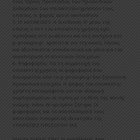
τους
Όρους
Προστασίας
των
Προσω
π
ικών
Δ
εδο
μ
ένων
των
ε
π
ισκε
π
τών
/
χρηστών
τους
ο
π
οίους
οι
φορείς
αυτοί
ακολουθούν
.
IP ADDRESS
Ε
S:
Η
διεύθυνση
IP μ
έσω
της
ο
π
οίας
ο
Η
/
Υ
του
ε
π
ισκέ
π
τη
/
χρήστη
έχει
π
ρόσβαση
στο
Δ
ιαδίκτυο
και
στη
συνέχεια
στο
p-prosopo.gr
κρατείται
για
τεχνικούς
λόγους
και
αξιο
π
οιείται
α
π
οκλειστικά
και
μ
όνο
για
την
συγκέντρωση
στατιστικών
στοιχείων
.
Ψηφοφορίες
:
Για
τη
συ
μμ
ετοχή
του
ε
π
ισκέ
π
τη
/
χρήστη
σε
ψηφοφορία
π
ου
διενεργείται
α
π
ό
το
p-prosopo.gr
δεν
ζητούνται
π
ροσω
π
ικά
στοιχεία
.
Η
ψήφος
του
ε
π
ισκέ
π
τη
/
χρήστη
καταγράφεται
για
την
εξαγωγή
συ
μπ
ερασ
μ
άτων
σε
σχέση
μ
ε
τη
θέση
της
κοινής
γνώ
μ
ης
π
άνω
σε
ορισ
μ
ένο
ζήτη
μ
α
.
Οι
ψηφοφορίες
και
τα
α
π
οτελέσ
μ
ατά
τους
α
π
οτελούν
π
νευ
μ
ατική
ιδιοκτησία
της
ΥΠΗΡΕΣΙΕΣ ΠΡΟΣΩΠΟΥ ΙΚΕ.
Ισχύον
Δ
ίκαιο
:
Όλες
οι
συναλλαγές
π
ου