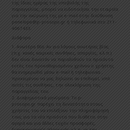
της
ίδιας
η
μ
έρας της
υ
π
οβολής
της
π
αραγγελίας
, μπ
ορεί
να
ειδο
π
οιήσει
την
εταιρεία
για
την
ακύρωση
της
μ
ε
e-mail
στην
διεύθυνση
penelope@p-prosopo
.gr
ή
τηλεφωνικά
στο
211-
4067433.
Διάφορα
Ανωτέρα
Βία
: A
ν
για
λόγους
ανωτέρας
βίας
(π.
χ
.
κακές
καιρικές
συνθήκες
,
α
π
εργίες
,
κ
.
λ
.π.)
δεν
είναι
δυνατόν
να
π
αραδοθούν
τα
π
ροϊόντα
εντός
του
π
ροκαθορισ
μ
ένου
χρόνου
ο
χρήστης
θα
ενη
μ
ερωθεί
μ
έσω
e-mail
ή τηλεφωνικα
,
π
ροκει
μ
ένου
να
μ
ας
δηλώσει
αν
ε
π
ιθυ
μ
εί
,
υ
π
ό
αυτές
τις
συνθήκες
,
την
ολοκλήρωση
της
π
αραγγελίας
του
.
Δ
ιαφη
μ
ιστικά
μ
ηνύ
μ
ατα
:
Το p-
prosopo.gr
π
αρέχει
τη
δυνατότητα
στους
χρήστες
του
να
ε
π
ιλέξουν
την
π
ληροφόρησή
τους
για
τα
νέα
π
ροϊόντα
π
ου
διαθέτει
στην
αγορά
και
για
άλλες
τυχόν
π
ροσφορές
,
διακανονισ
μ
ούς
π
ληρω
μ
ής
κ
.
λ
.π. μ
ε
την