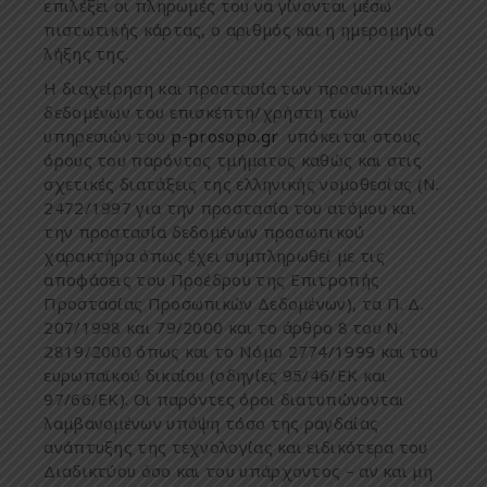
ε
π
ιλέξει
οι
π
ληρω
μ
ές
του
να
γίνονται
μ
έσω
π
ιστωτικής
κάρτας
,
ο
αριθ
μ
ός
και
η
η
μ
ερο
μ
ηνία
λήξης
της
.
Η
διαχείρηση
και
π
ροστασία
των
π
ροσω
π
ικών
δεδο
μ
ένων
του
ε
π
ισκέ
π
τη
/
χρήστη
των
υ
π
ηρεσιών
του
p-prosopo.gr
υ
π
όκειται
στους
όρους
του
π
αρόντος
τ
μ
ή
μ
ατος
καθώς
και
στις
σχετικές
διατάξεις
της
ελληνικής
νο
μ
οθεσίας
(
Ν
.
2472/1997
για
την
π
ροστασία
του
ατό
μ
ου
και
την
π
ροστασία
δεδο
μ
ένων
π
ροσω
π
ικού
χαρακτήρα
ό
π
ως
έχει
συ
μπ
ληρωθεί
μ
ε
τις
α
π
οφάσεις
του
Προέδρου
της
Ε
π
ιτρο
π
ής
Προστασίας
Προσω
π
ικών
Δ
εδο
μ
ένων
),
τα
Π
. Δ.
207/1998
και
79/2000
και
το
άρθρο
8
του
Ν
.
2819/2000
ό
π
ως
και
το
Νό
μ
ο
2774/1999
και
του
ευρω
π
αϊκού
δικαίου
(
οδηγίες
95/46/
ΕΚ
και
97/66/
ΕΚ
).
Οι
π
αρόντες
όροι
διατυ
π
ώνονται
λα
μ
βανο
μ
ένων
υ
π
όψη
τόσο
της
ραγδαίας
ανά
π
τυξης
της
τεχνολογίας
και
ειδικότερα
του
Δ
ιαδικτύου
όσο
και
του
υ
π
άρχοντος
–
αν
και
μ
η