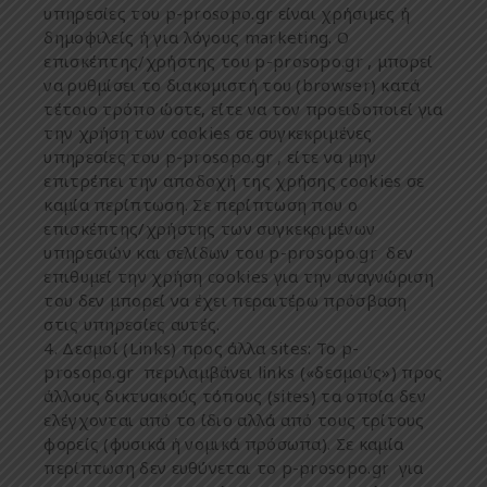
υ
π
ηρεσίες
του
p-prosopo.gr
είναι
χρήσι
μ
ες
ή
δη
μ
οφιλείς
ή
για
λόγους
marketing.
Ο
ε
π
ισκέ
π
της
/
χρήστης
του
p-prosopo.gr
, μπ
ορεί
να
ρυθ
μ
ίσει
το
διακο
μ
ιστή
του
(browser)
κατά
τέτοιο
τρό
π
ο
ώστε
,
είτε
να
τον
π
ροειδο
π
οιεί
για
την
χρήση
των
cookies
σε
συγκεκρι
μ
ένες
υ
π
ηρεσίες
του
p-prosopo.gr
,
είτε
να
μ
ην
ε
π
ιτρέ
π
ει
την
α
π
οδοχή
της
χρήσης
cookies
σε
κα
μ
ία
π
ερί
π
τωση
.
Σε
π
ερί
π
τωση
π
ου
ο
ε
π
ισκέ
π
της
/
χρήστης
των
συγκεκρι
μ
ένων
υ
π
ηρεσιών
και
σελίδων
του
p-prosopo.gr
δεν
ε
π
ιθυ
μ
εί
την
χρήση
cookies
για
την
αναγνώριση
του
δεν
μπ
ορεί
να
έχει
π
εραιτέρω
π
ρόσβαση
στις
υ
π
ηρεσίες
αυτές
.
Δ
εσ
μ
οί
(Links) π
ρος
άλλα
sites:
Το
p-
prosopo.gr
π
εριλα
μ
βάνει
links («
δεσ
μ
ούς
») π
ρος
άλλους
δικτυακούς
τό
π
ους
(sites)
τα
ο
π
οία
δεν
ελέγχονται
α
π
ό
το
ίδιο
αλλά
α
π
ό
τους
τρίτους
φορείς
(
φυσικά
ή
νο
μ
ικά
π
ρόσω
π
α
).
Σε
κα
μ
ία
π
ερί
π
τωση
δεν
ευθύνεται
το
p-prosopo.gr
για