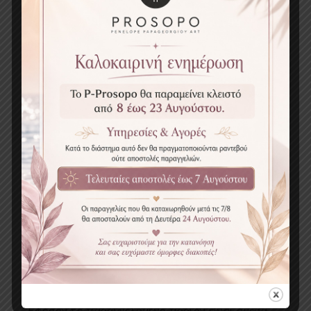
εναλλακτικούς
τρό
π
ους
π
ληρω
μ
ής
:
Με
π
ιστωτική
κάρτα
VISA, MASTERCARD π
ου
έχει
εκδοθεί
σε
ο
π
οιαδή
π
οτε
τρά
π
εζα
.
Με
αντικαταβολή
μ
ετρητοίς
για
τις
π
αραδόσεις
εντός
Ελλάδος
.
Κατάθεση
σε
λογαριασ
μ
ό
της
εταιρείας
σε
EUROBANK
Με paypal
Η
εταιρεία
έχει
το
δικαίω
μ
α
να
καταργήσει
κά
π
οιον
/
ους
α
π
ό
τους
π
αρα
π
άνω
τρό
π
ους
π
ληρω
μ
ής
ή
να
υιοθετήσει
και
άλλους
,
αφού
π
ροηγου
μ
ένως
τρο
π
ο
π
οιήσει
το
π
αρόν
κεί
μ
ενο
.
Αποστολή – Διαθεσιμότητα
Τα
π
ροϊόντα
θα
α
π
οστέλλονται
στον
τό
π
ο
π
ου
ο
ε
π
ισκέ
π
της
/
χρήστης
έχει
υ
π
οδείξει
μ
ε
acs
courier
μ
ε
το
ανάλογο
κόστος
ό
π
ως
αυτό
ανακοινώνεται
στο
site.
Εφόσον
το
π
αραγγελό
μ
ενο
π
ροϊόν
είναι
ά
μ
εσα