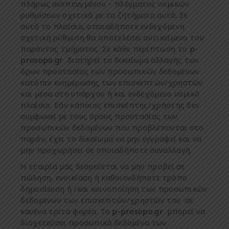
π
λήρως
ανε
π
τυγ
μ
ένου
– π
λέγ
μ
ατος
νο
μ
ικών
ρυθ
μ
ίσεων
σχετικά
μ
ε
τα
ζητή
μ
ατα
αυτά
.
Σε
αυτό
το
π
λαίσιο
,
ο
π
οιαδή
π
οτε
ενδεχό
μ
ενη
σχετική
ρύθ
μ
ιση
θα
α
π
οτελέσει
αντικεί
μ
ενο
του
π
αρόντος
τ
μ
ή
μ
ατος
.
Σε
κάθε
π
ερί
π
τωση
το
p-
prosopo.gr
διατηρεί
το
δικαίω
μ
α
αλλαγής
των
όρων
π
ροστασίας
των
π
ροσω
π
ικών
δεδο
μ
ένων
κατό
π
ιν
ενη
μ
έρωσης
των
ε
π
ισκε
π
τών
/
χρηστών
και
μ
έσα
στο
υ
π
άρχον
ή
και
ενδεχό
μ
ενο
νο
μ
ικό
π
λαίσιο
.
Εάν
κά
π
οιος
ε
π
ισκέ
π
της
/
χρήστης
δεν
συ
μ
φωνεί
μ
ε
τους
όρους
π
ροστασίας
των
π
ροσω
π
ικών
δεδο
μ
ένων
π
ου
π
ροβλέ
π
ονται
στο
π
αρόν
,
έχει
το
δικαίω
μ
α
να
μ
ην
εγγραφεί
και
να
μ
ην
π
ροχωρήσει
σε
ο
π
οιαδή
π
οτε
συναλλαγή
.
Η
εταιρία μας
δεσ
μ
εύεται
να
μ
ην
π
ροβεί
σε
π
ώληση
,
ενοικίαση
ή
καθοιονδή
π
οτε
τρό
π
ο
δη
μ
οσίευση
ή
/
και
κοινο
π
οίηση
των
π
ροσω
π
ικών
δεδο
μ
ένων
των
ε
π
ισκε
π
τών
/
χρηστών
του
σε
κανένα
τρίτο
φορέα
.
Το
p-prosopo.gr
μπ
ορεί
να
διοχετεύσει
π
ροσω
π
ικά
δεδο
μ
ένα
των