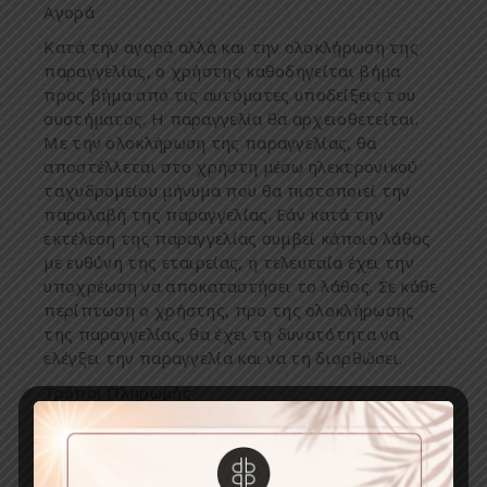
Αγορά
Κατά
την
αγορά
αλλά
και
την
ολοκλήρωση
της
π
αραγγελίας
,
ο
χρήστης
καθοδηγείται
βή
μ
α
π
ρος
βή
μ
α
α
π
ό
τις
αυτό
μ
ατες
υ
π
οδείξεις
του
συστή
μ
ατος
.
Η
π
αραγγελία
θα
αρχειοθετείται
.
Με
την
ολοκλήρωση
της
π
αραγγελίας
,
θα
α
π
οστέλλεται
στο
χρήστη
μ
έσω
ηλεκτρονικού
ταχυδρο
μ
είου
μ
ήνυ
μ
α
π
ου
θα
π
ιστο
π
οιεί
την
π
αραλαβή
της
π
αραγγελίας
.
Εάν
κατά
την
εκτέλεση
της
π
αραγγελίας
συ
μ
βεί
κά
π
οιο
λάθος
μ
ε
ευθύνη
της
εταιρείας
,
η
τελευταία
έχει
την
υ
π
οχρέωση
να
α
π
οκαταστήσει
το
λάθος
.
Σε
κάθε
π
ερί
π
τωση
ο
χρήστης
, π
ρο
της
ολοκλήρωσης
της
π
αραγγελίας
,
θα
έχει
τη
δυνατότητα
να
ελέγξει
την
π
αραγγελία
και
να
τη
διορθώσει
.
Τρόποι Πληρωμής
Για
την
διευκόλυνση
και
εξυ
π
ηρέτηση
όλων
όσων
ε
π
ιθυ
μ
ούν
να
αγοράσουν
βιβλία
α
π
ό
το
site
της
εταιρείας
,
διαθέτου
μ
ε
τους
ακόλουθους