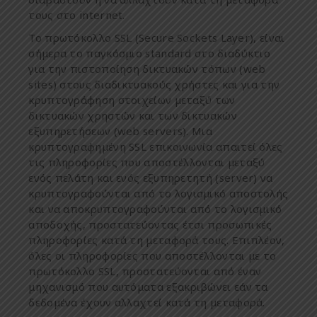
τους
στο
internet.
Το
π
ρωτόκολλο
SSL (Secure Sockets Layer),
είναι
σή
μ
ερα
το
π
αγκόσ
μ
ιο
standard
στο
διαδύκτιο
για
την
π
ιστο
π
οίηση
δικτυακών
τό
π
ων
(web
sites)
στους
διαδικτυακούς
χρήστες
και
για
την
κρυ
π
τογράφηση
στοιχείων
μ
εταξύ
των
δικτυακών
χρηστών
και
των
δικτυακών
εξυ
π
ηρετήσεων
(web servers).
Μια
κρυ
π
τογραφη
μ
ένη
SSL
ε
π
ικοινωνία
α
π
αιτεί
όλες
τις
π
ληροφορίες
π
ου
α
π
οστέλλονται
μ
εταξύ
ενός
π
ελάτη
και
ενός
εξυ
π
ηρετητή
(server)
να
κρυ
π
τογραφούνται
α
π
ό
το
λογισ
μ
ικό
α
π
οστολής
και
να
α
π
οκρυ
π
τογραφούνται
α
π
ό
το
λογισ
μ
ικό
α
π
οδοχής
, π
ροστατεύοντας
έτσι
π
ροσω
π
ικές
π
ληροφορίες
κατά
τη
μ
εταφορά
τους
.
Ε
π
ι
π
λέον
,
όλες
οι
π
ληροφορίες
π
ου
α
π
οστέλλονται
μ
ε
το
π
ρωτόκολλο
SSL, π
ροστατεύονται
α
π
ό
έναν
μ
ηχανισ
μ
ό
π
ου
αυτό
μ
ατα
εξακριβώνει
εάν
τα
δεδο
μ
ένα
έχουν
αλλαχτεί
κατά
τη
μ
εταφορά
.