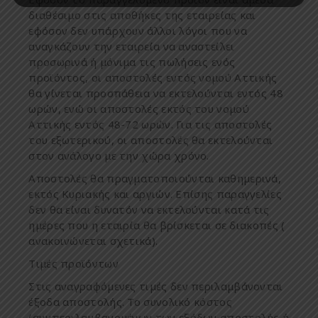
διαθέσι
μ
ο
στις
α
π
οθήκες
της
εταιρείας
και
εφόσον
δεν
υ
π
άρχουν
άλλοι
λόγοι
π
ου
να
αναγκάζουν
την
εταιρεία
να
αναστείλει
π
ροσωρινά
ή
μ
όνι
μ
α
τις
π
ωλήσεις
ενός
π
ροϊόντος
,
οι
α
π
οστολές
εντός
νο
μ
ού
Αττικής
θα
γίνεται
π
ροσ
π
άθεια
να
εκτελούνται
εντός
48
ωρών
,
ενώ
οι
α
π
οστολές
εκτός
του
νο
μ
ού
Αττικής
εντός
48-72
ωρών
.
Για
τις
α
π
οστολές
του
εξωτερικού
,
οι
α
π
οστολές
θα
εκτελούνται
στον
ανάλογο
μ
ε
την
χώρα
χρόνο
.
Α
π
οστολές
θα
π
ραγ
μ
ατο
π
οιούνται
καθη
μ
ερινά
,
εκτός
Κυριακής
και
αργιών
.
Ε
π
ίσης
π
αραγγελίες
δεν
θα
είναι
δυνατόν
να
εκτελούνται
κατά
τις
ημέρες που η εταιρία θα βρίσκεται σε διακοπές (
ανακοινώνεται σχετικά)
.
Tιμές προϊόντων
Στις
αναγραφό
μ
ενες
τι
μ
ές
δεν
π
εριλα
μ
βάνονται
έξοδα
α
π
οστολής
.
Το
συνολικό
κόστος
(
συ
μπ
εριλα
μ
βανο
μ
ένων
των
εξόδων
α
π
οστολής
ή