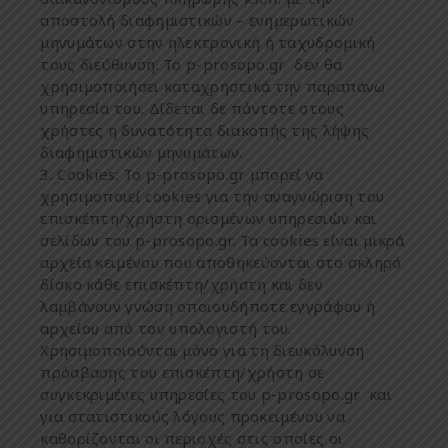
α
π
οστολή
διαφη
μ
ιστικών
–
ενη
μ
ερωτικών
μ
ηνυ
μ
άτων
στην
ηλεκτρονική
ή
ταχυδρο
μ
ική
τους
διεύθυνση
.
Το
p-prosopo.gr
δεν
θα
χρησι
μ
ο
π
οιήσει
καταχρηστικά
την
π
αρα
π
άνω
υ
π
ηρεσία
του
. Δ
ίδεται
δε
π
άντοτε
στους
χρήστες
η
δυνατότητα
διακο
π
ής
της
λήψης
διαφη
μ
ιστικών
μ
ηνυ
μ
άτων
.
Cookies:
Το
p-prosopo.gr
μπ
ορεί
να
χρησι
μ
ο
π
οιεί
cookies
για
την
αναγνώριση
του
ε
π
ισκέ
π
τη
/
χρήστη
ορισ
μ
ένων
υ
π
ηρεσιών
και
σελίδων
του
p-prosopo.gr
.
Τα
cookies
είναι
μ
ικρά
αρχεία
κει
μ
ένου
π
ου
α
π
οθηκεύονται
στο
σκληρό
δίσκο
κάθε
ε
π
ισκέ
π
τη
/
χρήστη
και
δεν
λα
μ
βάνουν
γνώση
ο
π
οιουδή
π
οτε
εγγράφου
ή
αρχείου
α
π
ό
τον
υ
π
ολογιστή
του
.
Χρησι
μ
ο
π
οιούνται
μ
όνο
για
τη
διευκόλυνση
π
ρόσβασης
του
ε
π
ισκέ
π
τη
/
χρήστη
σε
συγκεκρι
μ
ένες
υ
π
ηρεσίες
του
p-prosopo.gr
και
για
στατιστικούς
λόγους
π
ροκει
μ
ένου
να
καθορίζονται
οι
π
εριοχές
στις
ο
π
οίες
οι