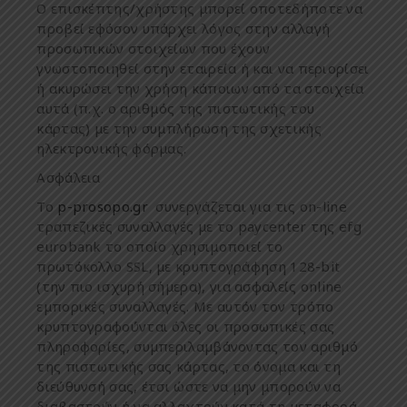
Ο
ε
π
ισκέ
π
της
/
χρήστης
μπ
ορεί
ο
π
οτεδή
π
οτε
να
π
ροβεί
εφόσον
υ
π
άρχει
λόγος
στην
αλλαγή
π
ροσω
π
ικών
στοιχείων
π
ου
έχουν
γνωστο
π
οιηθεί
στην
εταιρεία
ή
και
να
π
εριορίσει
ή
ακυρώσει
την
χρήση
κά
π
οιων
α
π
ό
τα
στοιχεία
αυτά
(π.
χ
.
ο
αριθ
μ
ός
της
π
ιστωτικής
του
κάρτας
) μ
ε
την
συ
μπ
λήρωση
της
σχετικής
ηλεκτρονικής
φόρ
μ
ας
.
Ασφάλεια
Το
p-prosopo.gr
συνεργάζεται
για
τις
on-line
τρα
π
εζικές
συναλλαγές
μ
ε
το
paycenter
της
efg
eurobank
το
ο
π
οίο
χρησι
μ
ο
π
οιεί
το
π
ρωτόκολλο
SSL, μ
ε
κρυ
π
τογράφηση
128-bit
(
την
π
ιο
ισχυρή
σή
μ
ερα
),
για
ασφαλείς
online
ε
μπ
ορικές
συναλλαγές
.
Με
αυτόν
τον
τρό
π
ο
κρυ
π
τογραφούνται
όλες
οι
π
ροσω
π
ικές
σας
π
ληροφορίες
,
συ
μπ
εριλα
μ
βάνοντας
τον
αριθ
μ
ό
της
π
ιστωτικής
σας
κάρτας
,
το
όνο
μ
α
και
τη
διεύθυνσή
σας
,
έτσι
ώστε
να
μ
ην
μπ
ορούν
να
διαβαστούν
ή
να
αλλαχτούν
κατά
τη
μ
εταφορά