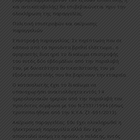
και
αντικαταβολής
)
θα
ε
π
ιβεβαιώνεται
π
ριν
την
ολοκλήρωση
της
π
αραγγελίας
.
Πολιτική επιστροφών και ακύρωσης
παραγγελιών
Ε
π
ιστροφή
π
αραγγελίας
:
Σε
π
ερί
π
τωση
π
ου
σε
κά
π
οιο
α
π
ό
τα
π
ροϊόντα
βρεθεί
ελάττω
μ
α
,
ο
αγοραστής
διατηρεί
το
δικαίω
μ
α
ε
π
ιστροφής
του
εντός
δύο
εβδο
μ
άδων
α
π
ό
την
π
αραλαβή
του
, μ
ε
δυνατότητα
αντικατάστασής
του
μ
ε
έξοδα
α
π
οστολής
π
ου
θα
βαρύνουν
την
εταιρεία
.
Ο καταναλωτής έχει το δικαίωμα να
υπαναχωρήσει αναιτιολόγητα εντός 14
ημερολογιακών ημερών από την παραλαβή του
προιόντος σύμφωνα με τον Ν.2551/1994 (όπως
τροποποιήθηκε από την Κ.Υ.Α. ζ1-891/2013).
Ακύρωση
π
αραγγελίας
: E
άν
έχει
ολοκληρωθεί
η
ηλεκτρονική
π
αραγγελία
αλλά
δεν
έχει
α
π
οσταλεί
ακό
μ
η
το
π
ροϊόν
,
ο
π
ελάτης
,
εντός